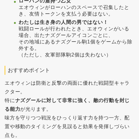
ローハンの盾持つ乙女
エオウィンがローハンのスペースで召集したと
き、友情トークンを支払う必要はない。
わたしは生き身の人間の男ではない！
戦闘ロールが行われたとき、エオウィンがいる
場合、出たナズグールアイコンごとに、
その地域にあるナズグール駒1個をゲームから除
外する。
（ただし、友軍部隊駒2個は失わない）
おすすめポイント
エオウィンは防衛と反撃の両面に優れた戦闘型キャラ
クター。
特に
ナズグールに対して非常に強く、敵の行動を封じ
る能力
が光ります。
味方を守りつつ戦況をひっくり返す力を持つ一方、配
置や移動のタイミングを見誤ると効果を発揮しづらい
点も。