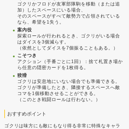
ゴクリかフロドが友軍部隊駒を移動（または追
加）したスペースにいる場合、
そのスペースがすべて敵勢力で占領されている
なら、希望を1失う。
案内役
探索ロールが行われるとき、ゴクリがいる場合
はダイスを3個減らす。
（依然としてダイスを7個振ることもある。）
こそつき
アクション（手番ごとに1回）：捨て札置き場か
ら任意の隠密カードを1枚得る。
狡猾
ゴクリは安息地にいない場合でも準備できる。
ゴクリが準備したとき、隣接するスペースへ敵
コマを1個移動させることができる。
（このとき戦闘ロールは行わない。）
おすすめポイント
ゴクリは味方にも敵にもなり得る非常に特殊なキャラ