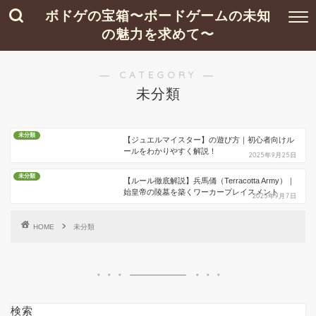
ボドゲの宝箱〜ボードゲームの未知
の魅力を求めて〜
― CATEGORY ―
未分類
未分類
【ジュエルマイスター】の遊び方｜初心者向けル
ールをわかりやすく解説！
2025年9月25日
未分類
【ルール徹底解説】兵馬俑（Terracotta Army）｜
始皇帝の陵墓を築くワーカープレイスメント
2025年9月7日
HOME
未分類
検索