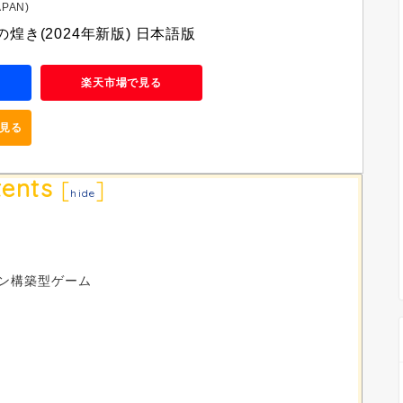
PAN)
煌き(2024年新版) 日本語版
楽天市場で見る
で見る
ents
[
]
hide
？
ン構築型ゲーム