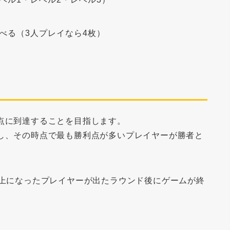
べる（3人プレイなら4枚）
点
に到達することを目指します。
し、
その時点で最も勝利点が多いプレイヤーが勝者
と
以上になったプレイヤーが出た
ラウンド後
にゲームが終