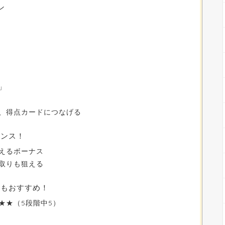
ン
る
」
、得点カードにつなげる
ャンス！
えるボーナス
取りも狙える
にもおすすめ！
★★（5段階中5）